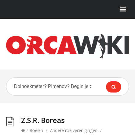
Z.S.R. Boreas
/
Roeien
/
Andere roeiverenigingen
/