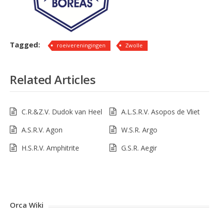
Tagged:
roeivereningingen
Zwolle
Related Articles
C.R.&Z.V. Dudok van Heel
A.L.S.R.V. Asopos de Vliet
A.S.R.V. Agon
W.S.R. Argo
H.S.R.V. Amphitrite
G.S.R. Aegir
Orca Wiki