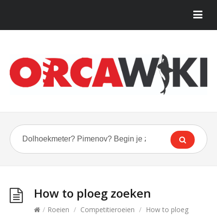
How to ploeg zoeken
/
Roeien
/
Competitieroeien
/
How to ploeg